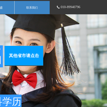
010-89940796
끅
盛
联系我们
名
其他省市请点击
科学历