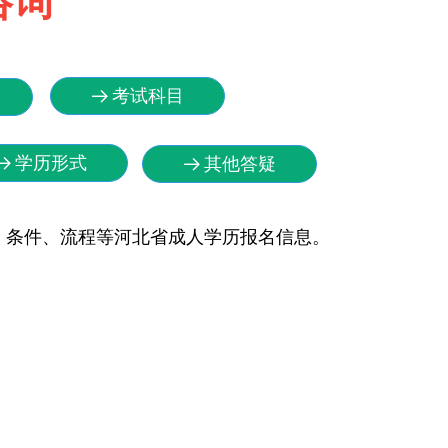
咨询
考试科目
뀠
学历形式
뀠
其他答疑
뀠
、条件、流程等河北省成人学历报名信息。