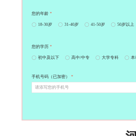
您的年龄
*
ꀐ
18-30岁
ꀐ
31-40岁
ꀐ
41-50岁
ꀐ
50岁以上
您的学历
*
ꀐ
初中及以下
ꀐ
高中/中专
ꀐ
大学专科
ꀐ
本
手机号码（已加密）
*