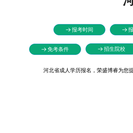
报考时间
뀠
뀠
招生院校
免考条件
뀠
뀠
河北省成人学历报名，荣盛博睿为您