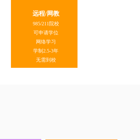
远程/网教
985/211院校
可申请学位
网络学习
学制2.5-3年
无需到校