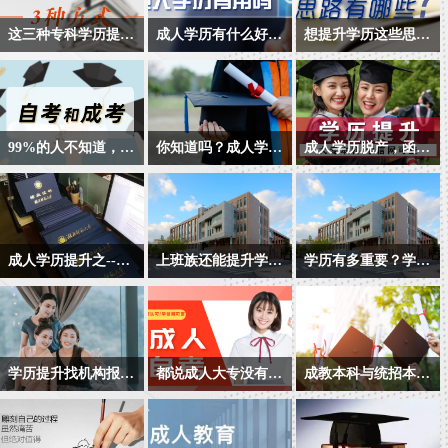
这三种专科学历提升的方式，你知道吗？
成人学历有什么好处？
想提升学历这些思路你知道吗？
专科学历提升方式有哪
很多人在脱离学校生活
提升学历很重要，如何
些？都有哪些特点？我
之后，尤其是工作之后
让自己的学历得到认
国现行的国民教育体系
才感觉到学历的重要
可，想要提升学历，现
中，国家承认学信网可
性，想要通过成人教育
在把目标分解成以下三
99%的人不知道，原来自考本科和成人高考的区别是这样的...
你知道吗？成人学历教育与非学历教育区别在哪里？
成人学历脱产，函授、业余分别是什么意思呢？
查的学历教育除了全日
的方式提升学历。那么
点：
首先自考和成考的区别
很多人在脱离学校生活
成人高考属国民教育系
制普通高等教育之外，
成人学历真的有用吗？
是什么呢？就是考试的
之后，尤其是工作之后
列，列入国家招生计
还有四个类型：依次为
难易度，自考本科的难
感到竞争激烈，压力尤
划，国家承认学历，参
自学考试、网络教育、
度是仅次于高考，而成
为明显，而选择学历教
加招生全国统一考试，
电大开放教育、成人高
成人学历提升之--网络教育招生问答篇
上班族还能提升学历吗？专升本和高升本有哪些方式呢？
学历有多重要？学历提升的重要性到底体现在哪里？
人高考的难度是仅次于
育与非学历教育是比较
各省、自治区统一组织
考。
网络教育是成人学历提
上班族还能提升学历
我们可以等待机会，但
自考本科的。自考本科
平常的晋升自我的方
录取。考试分高中起点
升随着信息社会发展应
吗？专升本和高升本有
不能因学历低而选择忍
要考10多门科目甚至是
式。
升成教专科(简称高起
运而生的新的教育形
哪些方式呢？
耐，机会随时会到来，
上达20门，才能是申请
专)、高中起点升成教本
式，是成人继续教育的
但忍耐却没有尽头，你
毕业证书，而成人高考
科(简称高起本)和普通专
学历提升找机构报名真的不靠谱吗?
都说成人大专没有用 为什么还那么多人报考呢?
成教本科与统招本科的区别？
良好选择，与传统的成
一、学历优势：
真的甘心吗？精彩的人
最多就是四门考试，单
科起点升成教本科(简称
很多朋友想提升学历,找
成人大专学历到底有用
随着国民素质的不断提
人教育相比，网络教育
生以自我提升，自我投
单就是看数量就已经是
成教专升本)三个层次。
教育机构呢怕被骗,自己
没用?这一点相信是大家
高，社会竞争愈加激
更具灵活性，学生的自
1.国家重点大学、国家
资作为起点，增长你的
少很多了。因此自考本
成人高等教育的授课方