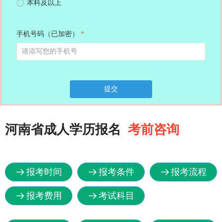
ꀐ
本科及以上
手机号码（已加密）
*
提交
河南省成人学历报名
考前咨询
报考时间
报考条件
报考流程
뀠
뀠
뀠
报考费用
考试科目
뀠
뀠