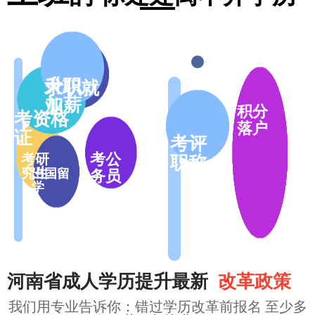
升职
求职就
加薪
业
积分
考资格
落户
证
考评
考公
考研
职称
究生
出国留
务员
学
河南省成人学历提升最新
改革政策
我们用专业告诉你：错过学历改革前报名
至少多