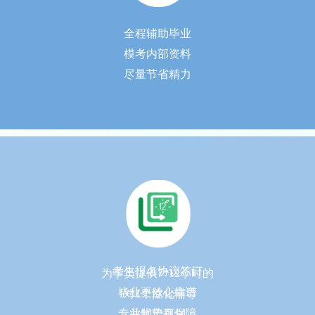
全程辅助毕业
模考内部资料
尽量节省精力
考生报名协议签订
为学员提供7*12小时的
毕业更放心靠谱
1对1个性化辅导
专业优势有保障
并制定规划