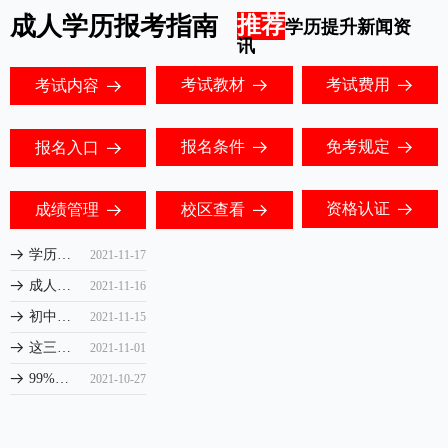
成人学历报考指南
推荐
学历提升新闻资
讯
考试教材
考试费用
考试内容
뀠
뀠
뀠
报名条件
免考规定
报名入口
뀠
뀠
뀠
资格认证
成绩管理
校区查看
뀠
뀠
뀠
学历提升如何识别靠谱机构？
뀠
2021-11-17
成人高考业余制和成人高考函授哪个更适合你？
뀠
2021-11-16
初中毕业如何提升学历？
뀠
2021-11-15
这三种专科学历提升的方式，你知道吗？
뀠
2021-11-01
99%的人不知道，原来自考本科和成人高考的区别是这样的...
뀠
2021-10-27