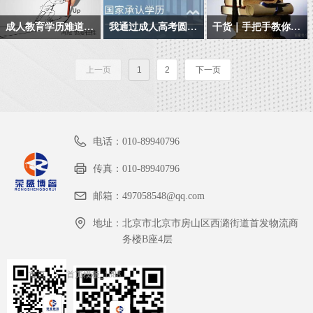
找学校报名,不清楚流程,
都很疑惑的一点吧,很多
烈，学历显得尤为重
主空间很大，同时也要
承认学历
学识，提升你的竞争力
科和成人高考，按难度
式分为脱产、业余及函
老师还不上心,今天老师
人给出的回答都模棱两
要。从近年来报考成人
求同学们要有很强的自
成人教育学历难道真的没有优势吗?
我通过成人高考圆了大学梦,而且上了我特别喜欢的学校
干货｜手把手教你申请自考毕业证，秒懂！
来算的话，其实是自考
授三种形式，考生应根
在这里给大家说一下选
可，说学历没有用的人,
教育的人数逐年增长来
觉性和自律性。
2.教育部电子注册
本科的含金量比成人高
据自身的情况来选择适
在日常生活中，学历不
成人高考是提升自身学
年底又可以申请自考毕
择学校官方报名和选择
要么就是已经在另一个
看，学历提升是增加社
考的要高，而成人高考
合自己的学习形式。
是一张白纸，它扮演了
历文凭和知识能力的重
业证了，咱们很多同学
教育机构报名的利弊
领域成功的人,要么就是
会竞争力的普遍又快捷
上一页
1
2
下一页
3.业余时间提升教育学
的拿到本科毕业证书的
很多重要角色，比如升
要途径之一。虽然在不
就要申请毕业证书啦。
一事无成，安逸现状的
的方式
历
成功率会更高。
职加薪的筹码，找工作
少人眼里,其学历和学习
什么？？你还不知道怎
人，成功的人凤毛麟角,
的敲门砖，出国旅游或
过程要大打折扣,但过来
么去申请毕业证书？
一事无成的人希望你跟
4.为你的事业装上发动
者办签证的护身符，那
人认为,大可不必在意他
他一样
电话：
机
010-89940796
么，除了全日制学历
人的眼光,按自己选定的
外，非全日制里面的成
目标学习即可,学习成果
传真：
010-89940796
5.学习不受地点、时间
人教育学历就没有优势
就是最好的回答。
的限制
邮箱：
497058548@qq.com
了吗？
地址：
北京市北京市房山区西潞街道首发物流商
6.轻松报读，顺利毕业
务楼B座4层
首页
ꄲ
首页模板_1388