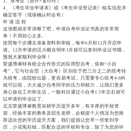
3、准考证（原件+复印件）
4、《考生毕业申请表》或《考生毕业登记表》核实信息并
确定签字（现场确认时会有）
申 请 流 程
这张图就非常清晰了吧，申请自考毕业证书真的非常简
单！不用担心太多。
按照每个步骤去准备资料和审核，每年6月和12月开启申
请。12月申请的话大概在明年3月就可以拿到毕业证书哦，
预祝大家顺利毕业呀！
荣盛博睿特有校企合作形式的应用型自考，俗称“小自
考”，它与社会型（大自考）区别在于把三分之二的统考转
为校考，由院校出题，更容易考试，只需要专心统考4-6科
就可以啦，大大减少自考同学的压力和精力，让我们更多
身心放在工作和生活，一般科目通过小自考1.5年左右就可
以申请到毕业证了。
北京荣盛博睿教育深耕学历提升多年，有丰厚的学校资
源，经验丰富的教务及招生老师，会根据个人情况为您推
荐适合您的学历提升方案，我们提倡让您早一些拿到学
历，少花冤枉钱，匹配合适的学校和专业，除了为您的毕