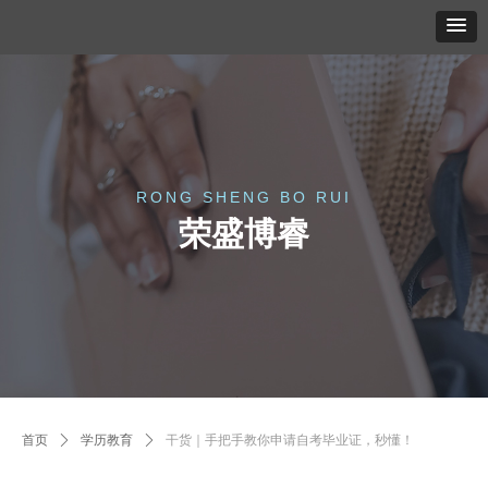
RONG SHENG BO RUI
荣盛博睿
首页
ꄲ
学历教育
ꄲ
干货｜手把手教你申请自考毕业证，秒懂！