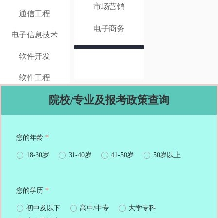
市场营销
通信工程
电子商务
电子信息技术
软件开发
软件工程
院校/专业及报考政策查询
您的年龄
*
ꀐ
18-30岁
ꀐ
31-40岁
ꀐ
41-50岁
ꀐ
50岁以上
您的学历
*
ꀐ
初中及以下
ꀐ
高中/中专
ꀐ
大学专科