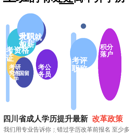
升职
求职就
加薪
业
积分
考资格
落户
证
考评
考公
考研
职称
究生
出国留
务员
学
四川省成人学历提升最新
改革政策
我们用专业告诉你：错过学历改革前报名
至少多