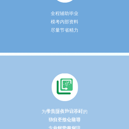
全程辅助毕业
模考内部资料
尽量节省精力
考生报名协议签订
为学员提供7*12小时的
毕业更放心靠谱
1对1个性化辅导
专业优势有保障
并制定规划