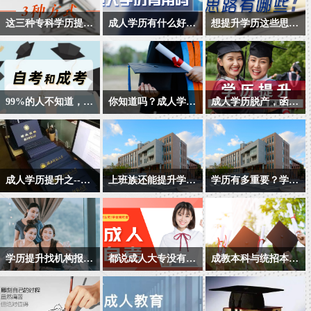
这三种专科学历提升的方式，你知道吗？
成人学历有什么好处？
想提升学历这些思路你知道吗？
专科学历提升方式有哪
很多人在脱离学校生活
提升学历很重要，如何
些？都有哪些特点？我
之后，尤其是工作之后
让自己的学历得到认
国现行的国民教育体系
才感觉到学历的重要
可，想要提升学历，现
中，国家承认学信网可
性，想要通过成人教育
在把目标分解成以下三
99%的人不知道，原来自考本科和成人高考的区别是这样的...
你知道吗？成人学历教育与非学历教育区别在哪里？
成人学历脱产，函授、业余分别是什么意思呢？
查的学历教育除了全日
的方式提升学历。那么
点：
首先自考和成考的区别
很多人在脱离学校生活
成人高考属国民教育系
制普通高等教育之外，
成人学历真的有用吗？
是什么呢？就是考试的
之后，尤其是工作之后
列，列入国家招生计
还有四个类型：依次为
难易度，自考本科的难
感到竞争激烈，压力尤
划，国家承认学历，参
自学考试、网络教育、
度是仅次于高考，而成
为明显，而选择学历教
加招生全国统一考试，
电大开放教育、成人高
成人学历提升之--网络教育招生问答篇
上班族还能提升学历吗？专升本和高升本有哪些方式呢？
学历有多重要？学历提升的重要性到底体现在哪里？
人高考的难度是仅次于
育与非学历教育是比较
各省、自治区统一组织
考。
网络教育是成人学历提
上班族还能提升学历
我们可以等待机会，但
自考本科的。自考本科
平常的晋升自我的方
录取。考试分高中起点
升随着信息社会发展应
吗？专升本和高升本有
不能因学历低而选择忍
要考10多门科目甚至是
式。
升成教专科(简称高起
运而生的新的教育形
哪些方式呢？
耐，机会随时会到来，
上达20门，才能是申请
专)、高中起点升成教本
式，是成人继续教育的
但忍耐却没有尽头，你
毕业证书，而成人高考
科(简称高起本)和普通专
学历提升找机构报名真的不靠谱吗?
都说成人大专没有用 为什么还那么多人报考呢?
成教本科与统招本科的区别？
良好选择，与传统的成
一、学历优势：
真的甘心吗？精彩的人
最多就是四门考试，单
科起点升成教本科(简称
很多朋友想提升学历,找
成人大专学历到底有用
随着国民素质的不断提
人教育相比，网络教育
生以自我提升，自我投
单就是看数量就已经是
成教专升本)三个层次。
教育机构呢怕被骗,自己
没用?这一点相信是大家
高，社会竞争愈加激
更具灵活性，学生的自
1.国家重点大学、国家
资作为起点，增长你的
少很多了。因此自考本
成人高等教育的授课方