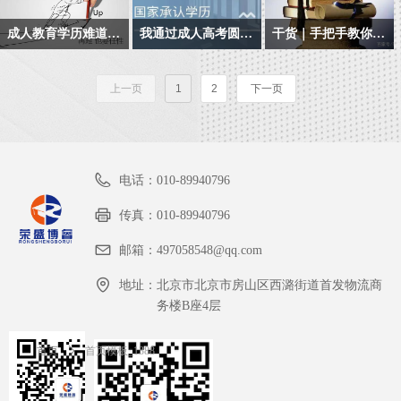
找学校报名,不清楚流程,
都很疑惑的一点吧,很多
烈，学历显得尤为重
主空间很大，同时也要
承认学历
学识，提升你的竞争力
科和成人高考，按难度
式分为脱产、业余及函
老师还不上心,今天老师
人给出的回答都模棱两
要。从近年来报考成人
求同学们要有很强的自
成人教育学历难道真的没有优势吗?
我通过成人高考圆了大学梦,而且上了我特别喜欢的学校
干货｜手把手教你申请自考毕业证，秒懂！
来算的话，其实是自考
授三种形式，考生应根
在这里给大家说一下选
可，说学历没有用的人,
教育的人数逐年增长来
觉性和自律性。
2.教育部电子注册
本科的含金量比成人高
据自身的情况来选择适
在日常生活中，学历不
成人高考是提升自身学
年底又可以申请自考毕
择学校官方报名和选择
要么就是已经在另一个
看，学历提升是增加社
考的要高，而成人高考
合自己的学习形式。
是一张白纸，它扮演了
历文凭和知识能力的重
业证了，咱们很多同学
教育机构报名的利弊
领域成功的人,要么就是
会竞争力的普遍又快捷
上一页
1
2
下一页
3.业余时间提升教育学
的拿到本科毕业证书的
很多重要角色，比如升
要途径之一。虽然在不
就要申请毕业证书啦。
一事无成，安逸现状的
的方式
历
成功率会更高。
职加薪的筹码，找工作
少人眼里,其学历和学习
什么？？你还不知道怎
人，成功的人凤毛麟角,
的敲门砖，出国旅游或
过程要大打折扣,但过来
么去申请毕业证书？
一事无成的人希望你跟
4.为你的事业装上发动
者办签证的护身符，那
人认为,大可不必在意他
他一样
电话：
机
010-89940796
么，除了全日制学历
人的眼光,按自己选定的
外，非全日制里面的成
目标学习即可,学习成果
传真：
010-89940796
5.学习不受地点、时间
人教育学历就没有优势
就是最好的回答。
的限制
邮箱：
497058548@qq.com
了吗？
地址：
北京市北京市房山区西潞街道首发物流商
6.轻松报读，顺利毕业
务楼B座4层
首页
ꄲ
首页模板_1388