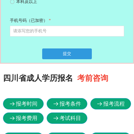
ꀐ
本科及以上
手机号码（已加密）
*
提交
四川省成人学历报名
考前咨询
报考时间
报考条件
报考流程
뀠
뀠
뀠
报考费用
考试科目
뀠
뀠