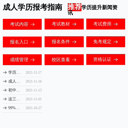
成人学历报考指南
推荐
学历提升新闻资
讯
考试教材
考试费用
考试内容
뀠
뀠
뀠
报名条件
免考规定
报名入口
뀠
뀠
뀠
资格认证
成绩管理
校区查看
뀠
뀠
뀠
学历提升如何识别靠谱机构？
뀠
2021-11-17
成人高考业余制和成人高考函授哪个更适合你？
뀠
2021-11-16
初中毕业如何提升学历？
뀠
2021-11-15
这三种专科学历提升的方式，你知道吗？
뀠
2021-11-01
99%的人不知道，原来自考本科和成人高考的区别是这样的...
뀠
2021-10-27