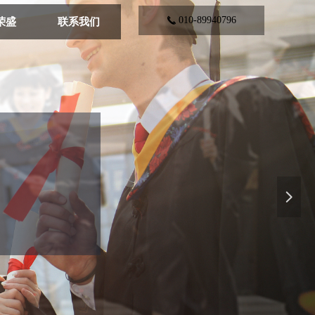
010-89940796
끅
荣盛
联系我们
넲