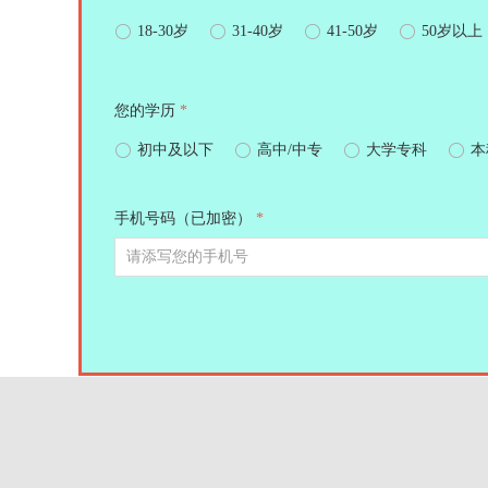
ꀐ
18-30岁
ꀐ
31-40岁
ꀐ
41-50岁
ꀐ
50岁以上
您的学历
*
ꀐ
初中及以下
ꀐ
高中/中专
ꀐ
大学专科
ꀐ
本
手机号码（已加密）
*