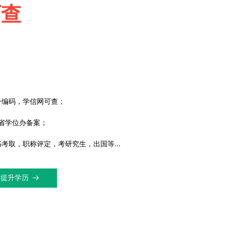
可查
一编码，学信网可查；
省学位办备案；
书考取，职称评定，考研究生，出国等
...
请提升学历
뀠