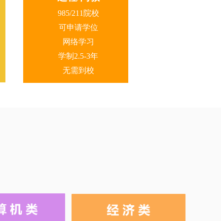
985/211院校
可申请学位
网络学习
学制2.5-3年
无需到校