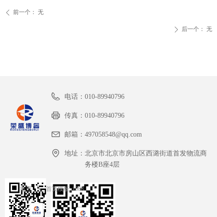
前一个：
无
ꄴ
后一个：
无
ꄲ
电话：
010-89940796
传真：
010-89940796
邮箱：
497058548@qq.com
地址：
北京市北京市房山区西潞街道首发物流商
务楼B座4层
首页
ꄲ
首页模板_1388